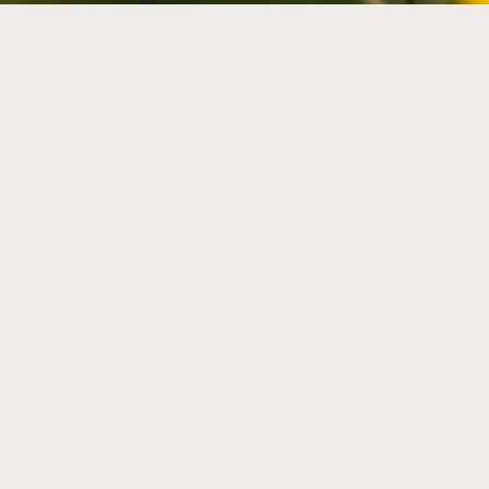
ÜBER UNS
DATENSCHUTZERKLÄRUNG
KONTAKT & IMPRESSUM
COOKIE EINSTELLUNGEN