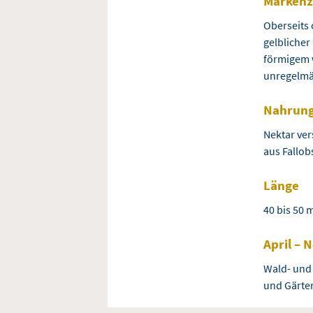
Markenz
Oberseits
gelblicher
förmigem w
unregelmä
Nahrun
Nektar ver
aus Fallob
Länge
40 bis 50
April –
Wald- und
und Gärte