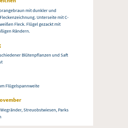
eichen
 orangebraun mit dunkler und
 Fleckenzeichnung. Unterseite mit C-
eißen Fleck. Flügel gezackt mit
ßigen Rändern.
g
schiedener Blütenpflanzen und Saft
st
 mm Flügelspannweite
 November
 Wegränder, Streuobstwiesen, Parks
n