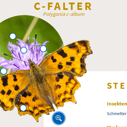
C-FALTER
Polygonia c-album
STE
Insekte
Schmetter