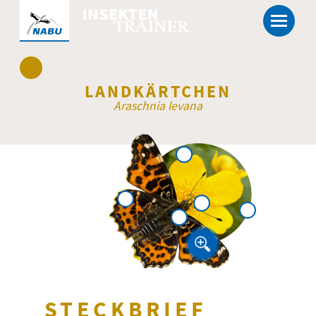
Skip
Menu
to
content
LANDKÄRTCHEN
Araschnia levana
STECKBRIEF