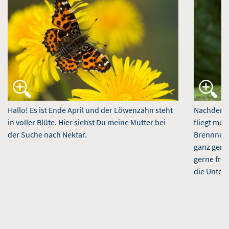
Hallo! Es ist Ende April und der Löwenzahn steht
Nachdem s
in voller Blüte. Hier siehst Du meine Mutter bei
fliegt mei
der Suche nach Nektar.
Brennness
ganz genau
gerne fres
die Unters